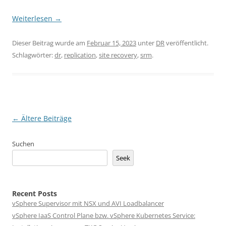
Weiterlesen
→
Dieser Beitrag wurde am
Februar 15, 2023
unter
DR
veröffentlicht.
Schlagwörter:
dr
,
replication
,
site recovery
,
srm
.
Beitragsnavigation
←
Ältere Beiträge
Suchen
Seek
Recent Posts
vSphere Supervisor mit NSX und AVI Loadbalancer
vSphere IaaS Control Plane bzw. vSphere Kubernetes Service: